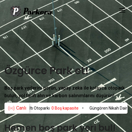
Özgürce Park et!
Boş park yerlerini görün, yapay zeka ile kolayca otopark
bulun, yol tarifi alın ve karbon salınımlarını düşürün!
Canlı
Zemin Altı Otoparkı
0 Boş kapasite
•
Güngören Nikah Dairesi Zemin 
Hemen boş park yeri bul!