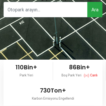
Ara
86Bin+
110Bin+
Boş Park Yeri
Canlı
Park Yeri
730Ton+
Karbon Emisyonu Engellendi