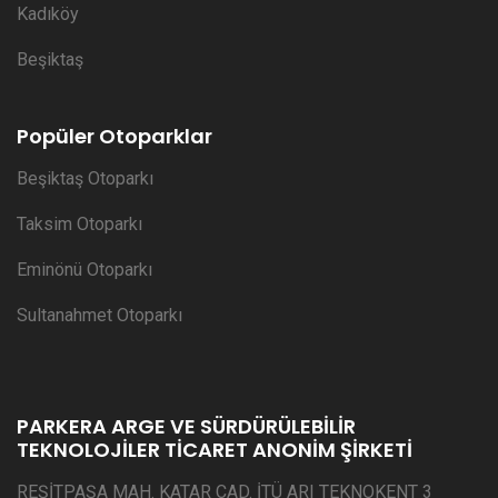
Kadıköy
Beşiktaş
Popüler Otoparklar
Beşiktaş Otoparkı
Taksim Otoparkı
Eminönü Otoparkı
Sultanahmet Otoparkı
PARKERA ARGE VE SÜRDÜRÜLEBİLİR
TEKNOLOJİLER TİCARET ANONİM ŞİRKETİ
REŞİTPAŞA MAH. KATAR CAD. İTÜ ARI TEKNOKENT 3